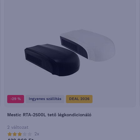
-29 %
Ingyenes szállítás
DEAL 2026
Mestic RTA-2500L tető légkondicionáló
2 változat
2x