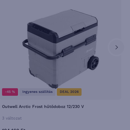
-45 %
Ingyenes szállítás
DEAL 2026
Outwell Arctic Frost hűtődoboz 12/230 V
V
3 változat