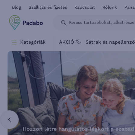
Blog
Szállítás és fizetés
Kapcsolat
Rólunk
Pana
Kategóriák
AKCIÓ 🏷️
Sátrak és napellenz
Hozzon létre hangulatos légkört a szabad 