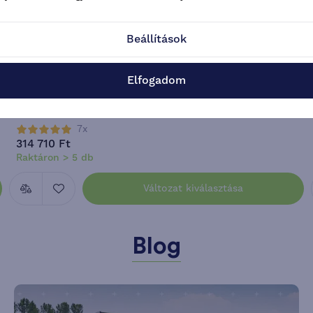
Beállítások
-26 %
Ingyenes szállítás
Elfogadom
Trigano Aruba felfújható elősátor
2 változat
7x
314 710 Ft
Raktáron > 5 db
Változat kiválasztása
Blog