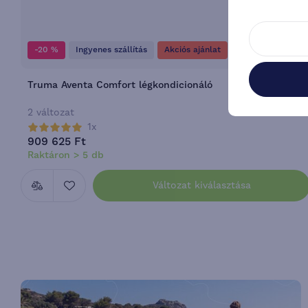
-20 %
Ingyenes szállítás
Akciós ajánlat
DEAL 2026
Truma Aventa Comfort légkondicionáló
2 változat
1x
909 625 Ft
Raktáron > 5 db
Változat kiválasztása