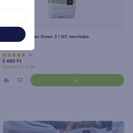
-20 %
Vanterra AquaSan Green 2 l WC kemikália
O
3x
3 490 Ft
4
Raktáron > 5 db
R