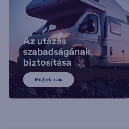
Az utazás
szabadságának
biztosítása
Megtekintés