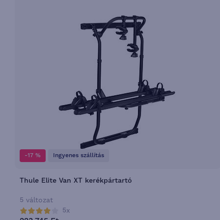
-17 %
Ingyenes szállítás
Thule Elite Van XT kerékpártartó
5 változat
5x