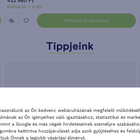
432 960 Ft
Raktáron > 5 db
Változat kiválasztása
Tippjeink
használunk az Ön kedvenc webáruházának megfelelő működéséh
almának az Ön igényeihez való igazításához, statisztikai és mark
lamint a Google és más cégek hirdetéseinek személyre szabásához
gombra kattintva hozzájárulását adja azok gyűjtéséhez és feldo
ítjuk Önnek a legjobb vásárlási élményt.