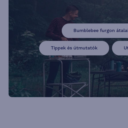
Bumblebee furgon átala
Tippek és útmutatók
U