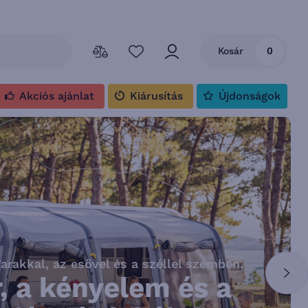
Kosár
0
Akciós ajánlat
Kiárusítás
Újdonságok
rakkal, az esővel és a széllel szemben.
, a kényelem és a