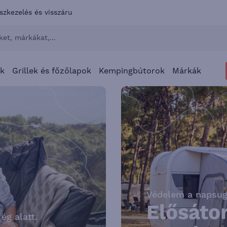
szkezelés és visszáru
ők
Grillek és főzőlapok
Kempingbútorok
Márkák
Védelem a napsuga
Elősátor
ég alatt.