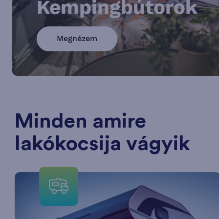
Kempingbútorok
Megnézem
Minden amire
lakókocsija vágyik