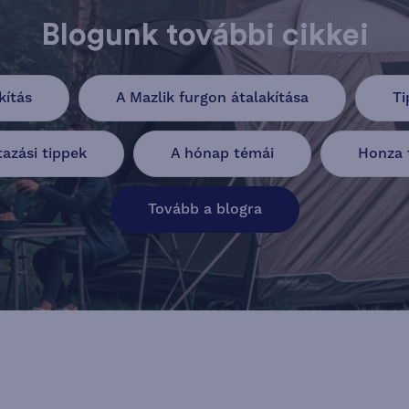
Blogunk további cikkei
kítás
A Mazlik furgon átalakítása
Ti
tazási tippek
A hónap témái
Honza t
Tovább a blogra