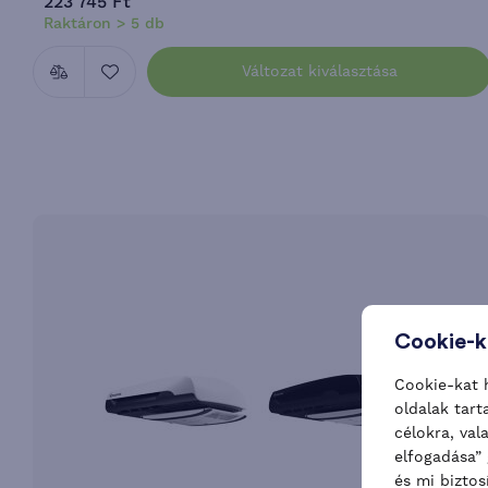
223 745 Ft
Raktáron > 5 db
Változat kiválasztása
Cookie-k
Cookie-kat 
oldalak tart
célokra, va
elfogadása” 
és mi biztos