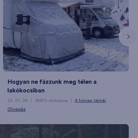
Hogyan ne fázzunk meg télen a
lakókocsiban
23. 01. 26
3687x elolvasva
A hónap témái
Olvasás