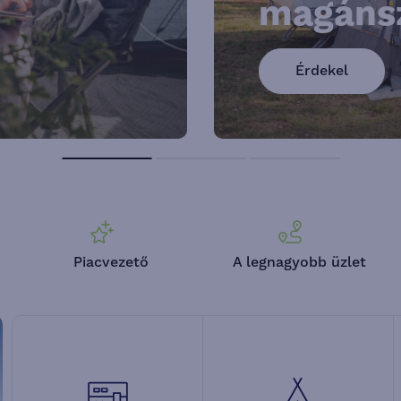
magánsz
Érdekel
Piacvezető
A legnagyobb üzlet