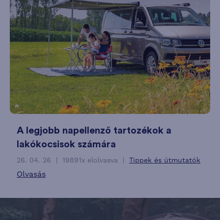
A legjobb napellenző tartozékok a
lakókocsisok számára
26. 04. 26
19891x elolvasva
Tippek és útmutatók
Olvasás