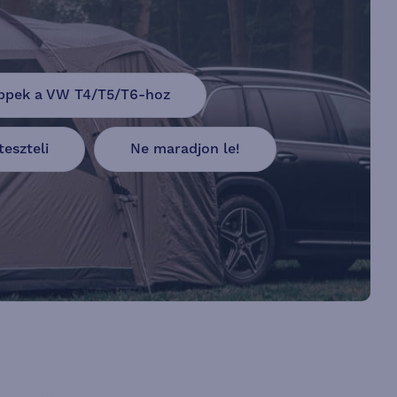
ppek a VW T4/T5/T6-hoz
eszteli
Ne maradjon le!