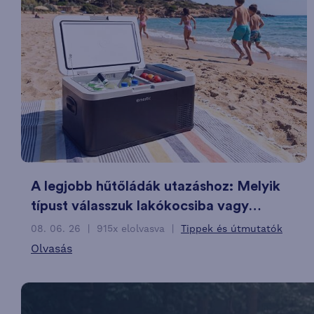
A legjobb hűtőládák utazáshoz: Melyik
típust válasszuk lakókocsiba vagy
kempingbe?
08. 06. 26
915x elolvasva
Tippek és útmutatók
Olvasás