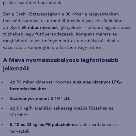
grillek esetében használnak.
Bár a Cseh Köztársaságban a 30 mbar a leggyakrabban
használt nyomás, ez a modell ideális olyan készülékekhez,
amelyek
50 mbar nyomást
igényelnek – például egyes típusú
tűzhelyek vagy fűtőberendezések. Kompakt mérete és
megbízható teljesítménye miatt ez a szabályozó ideális
választás a kempingben, a kertben vagy otthon.
A Meva nyomásszabályozó legfontosabb
jellemzői:
Az 50 mbar kimeneti nyomás
alkalmas bizonyos LPG-
berendezésekhez
.
Szabványos menet G 1/4" LH
.
Az 1,5 kg/h áramlási sebesség ideális főzéshez és
fűtéshez.
5, 10 és 33 kg-os PB palackokhoz
való csatlakozásra
tervezték.