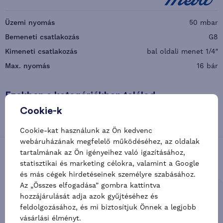
Üzemi nyomás
50 mbar
Bemeneti csatlakozás
G8
Kimeneti csatlakozás
bal oldali menet 1/4″
Max. nyomás
16 bár
Ezekben a kategóriákban találod
Cookie-k
Meva
Klasszikus nyomáscsökkentők
Cookie-kat használunk az Ön kedvenc
webáruházának megfelelő működéséhez, az oldalak
tartalmának az Ön igényeihez való igazításához,
Éredekes alternatívák
statisztikai és marketing célokra, valamint a Google
és más cégek hirdetéseinek személyre szabásához.
Az „Összes elfogadása” gombra kattintva
-27 %
-19 %
hozzájárulását adja azok gyűjtéséhez és
feldolgozásához, és mi biztosítjuk Önnek a legjobb
vásárlási élményt.