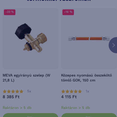
-23 %
-16 %
MEVA egyirányú szelep (W
Közepes nyomású összekötő
21,8 L)
tömlő GOK, 150 cm
5x
1x
8 385 Ft
4 115 Ft
Raktáron > 5 db
Raktáron > 5 db