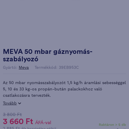
MEVA 50 mbar gáznyomás-
szabályozó
Gyártó:
Meva
Termékkód: 39EB953C
Az 50 mbar nyomásszabályozót 1,5 kg/h áramlási sebességgel
5, 10 és 33 kg-os propán-bután palackokhoz való
csatlakozásra tervezték.
Tovább
3 800 Ft
3 660 Ft
ÁFÁ-val
Raktáron > 5 db
2 885 Ft