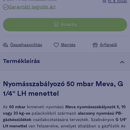
Áfa hozzáadása nélkül
12. 8. Önnél
Garantált legjobb ár!
Kosárba
Összehasonlítás
Mentés
Árfigyelő
Termékleírás
Nyomásszabályozó 50 mbar Meva, G
1/4" LH menettel
Az
50 mbar
kimeneti nyomású
Meva nyomásszabályozót
5, 10
vagy 33 kg-os
palackokból származó
alacsony nyomású PB-
gázkészülékek
csatlakoztatására tervezték. Szabványos
G 1/4"
LH menettel
van felszerelve, amelyet általában a gázfőzők és